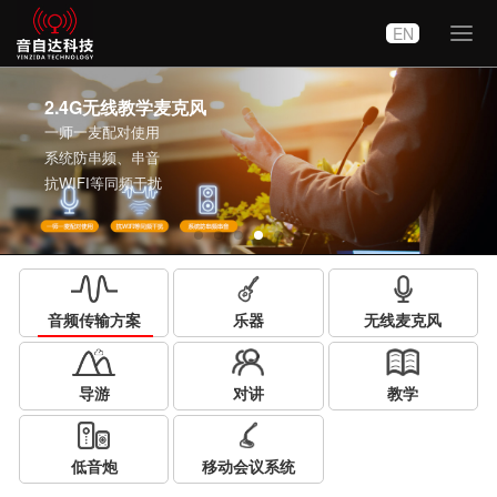
EN
切
换
导
航
2.4G无线教学麦克风
一师一麦配对使用
系统防串频、串音
抗WIFI等同频干扰
音频传输方案
乐器
无线麦克风
导游
对讲
教学
低音炮
移动会议系统