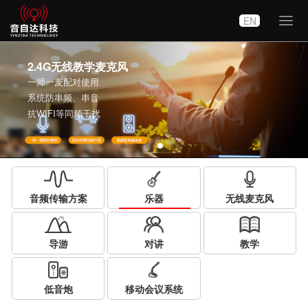
EN
切
换
导
航
2.4G无线教学麦克风
一师一麦配对使用
系统防串频、串音
抗WIFI等同频干扰
音频传输方案
乐器
无线麦克风
导游
对讲
教学
低音炮
移动会议系统