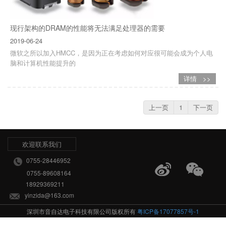
现行架构的DRAM的性能将无法满足处理器的需要
2019-06-24
微软之所以加入HMCC，是因为正在考虑如何对应很可能会成为个人电
脑和计算机性能提升的
详情 >>
上一页
1
下一页
欢迎联系我们
0755-28446952
0755-89608164
18929369211
yinzida@163.com
深圳市音自达电子科技有限公司版权所有
粤ICP备17077857号-1