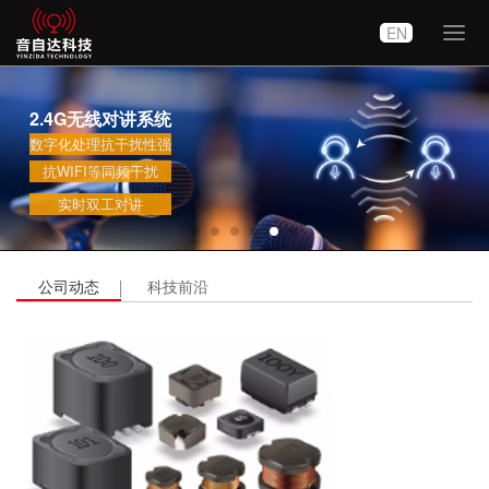
EN
切
换
导
航
2.4G无线对讲系统
数字化处理抗干扰性强
抗WIFI等同频干扰
实时双工对讲
公司动态
科技前沿